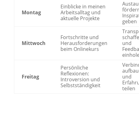
Austau
Einblicke in meinen
förder
Montag
Arbeitsalltag und
Inspira
aktuelle Projekte
geben
Transp
Fortschritte und
schaff
Mittwoch
Herausforderungen
und
beim Onlinekurs
Feedba
einhol
Verbin
Persönliche
aufbau
Reflexionen:
Freitag
und
Introversion und
Erfahr
Selbstständigkeit
teilen