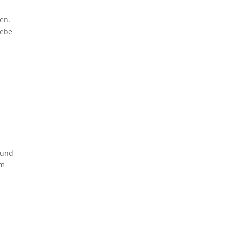
n. ​
gebe
 und
am