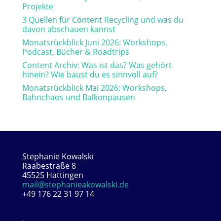
Projekte
3 Quellen für Content Recycling und was du
davon abschauen kannst
Monatsrückblick Juni 2026: Workshops,
Podcast, Bücher & Roadtrips
Content Archiv: Was ist das? Was gehört
hinein? Wie baust du es sinnvoll auf?
Monatsrückblick Mai 2026: Workshops,
Bahnchaos und Balkonpausen
Stephanie Kowalski
Raabestraße 8
45525 Hattingen
mail@stephanieakowalski.de
+49 176 22 31 97 14