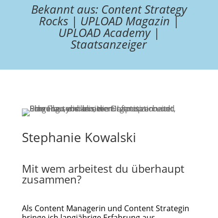
Bekannt aus:
Content Strategy
Rocks
|
UPLOAD Magazin
|
UPLOAD Academy
|
Staatsanzeiger
Stephanie Kowalski
Mit wem arbeitest du überhaupt
zusammen?
Als Content Managerin und Content Strategin
bringe ich langjährige Erfahrung aus