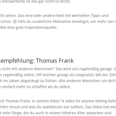
 Introvertierte ist das gar nicht so leicht.
cht sehen. Das eine oder andere Reel mit wertvollen Tipps und
chon. 😉 Falls du zusätzliche Motivation benötigst, um mehr von 
ikel eine gute Inspirationsquelle.
hempfehlung: Thomas Frank
ch nicht mit anderen Menschen!” Das wird uns regelmäßig gesagt. 
s regelmäßig selbst. Oft leichter gesagt als umgesetzt. Mit der Zeit
ch im Leben abgehängt zu fühlen. Alle anderen Menschen um dich
 einfach mehr zu schaffen als du selbst.
ch Thomas Frank. In seinem Video “A video for anyone feeling beh
 fühlen musst und was du stattdessen tun solltest. Das Video hat mi
ibt viele Dinge, die du auch in einem höheren Alter anpacken und