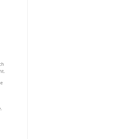
ch
ht.
de
e.