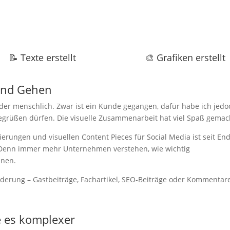
📝 Texte erstellt
🎨 Grafiken erstellt
und Gehen
oder menschlich. Zwar ist ein Kunde gegangen, dafür habe ich jedo
egrüßen dürfen. Die visuelle Zusammenarbeit hat viel Spaß gemac
ierungen und visuellen Content Pieces für Social Media ist seit En
r. Denn immer mehr Unternehmen verstehen, wie wichtig
nnen.
rderung – Gastbeiträge, Fachartikel, SEO-Beiträge oder Kommentar
e es komplexer