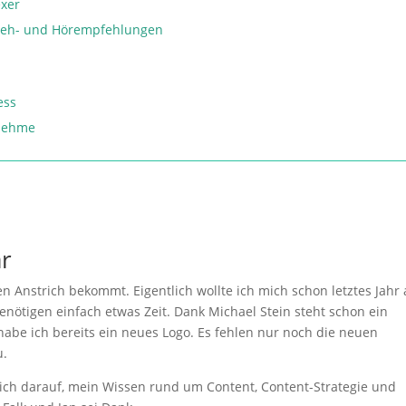
exer
, Seh- und Hörempfehlungen
ess
rnehme
ar
n Anstrich bekommt. Eigentlich wollte ich mich schon letztes Jahr
ötigen einfach etwas Zeit. Dank Michael Stein steht schon ein
abe ich bereits ein neues Logo. Es fehlen nur noch die neuen
u.
mich darauf, mein Wissen rund um Content, Content-Strategie und