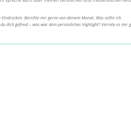
ern spreche auch über meinen beruflichen und freiberuflichen Allt
n Eindrücken. Berichte mir gerne von deinem Monat: Was sollte ich
du dich gefreut – was war dein persönliches Highlight? Verrate es mir 