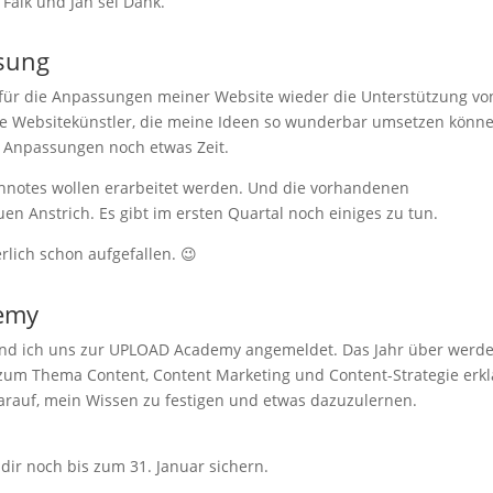
 Falk und Jan sei Dank.
ssung
r für die Anpassungen meiner Website wieder die Unterstützung vo
iele Websitekünstler, die meine Ideen so wunderbar umsetzen könn
en Anpassungen noch etwas Zeit.
chnotes wollen erarbeitet werden. Und die vorhandenen
n Anstrich. Es gibt im ersten Quartal noch einiges zu tun.
rlich schon aufgefallen. 😉
demy
und ich uns zur UPLOAD Academy angemeldet. Das Jahr über werd
e zum Thema Content, Content Marketing und Content-Strategie erk
darauf, mein Wissen zu festigen und etwas dazuzulernen.
ir noch bis zum 31. Januar sichern.