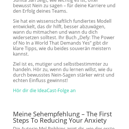
Sunita Sah zeigt, wie wichtig es ist, öfter
bewusst Nein zu sagen – für deine Karriere und
den Erfolg deines Teams.
Sie hat ein wissenschaftlich fundiertes Modell
entwickelt, das dir hilft, besser abzuwägen,
wann du mitmachen und wann du dich
widersetzen solltest. Ihr Buch „Defy: The Power
of No In a World That Demands Yes“ gibt dir
klare Tipps, wie du beides souverän meistern
kannst.
Ziel ist es, mutiger und selbstbestimmter zu
handeln. Hör zu, wenn du lernen willst, wie du
durch bewusstes Nein-Sagen stärker wirst und
echten Einfluss gewinnst!
Hör dir die IdeaCast-Folge an
Meine Sehempfehlung – The First
Steps To Reducing Your Anxiety
Die Autorin Mel Robbins zeigt dir, wie der erste