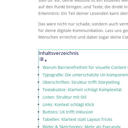
Stell dir vor, deine Website ist ein visuelles 
auf den Punkt bringen, und Texte, die direkt i
Erkenntnis: Ein Teil deiner Lesenden kann deine
Das wäre nicht nur schade, sondern auch vermeid
für deine digitale Kommunikation. Lass uns 
Menschen erreichst und dabei sogar deine Cont
Inhaltsverzeichnis
Warum Barrierefreiheit für visuelle Content
Typografie: Die unterschätzte UX-Komponen
Überschriften: Struktur trifft Storytelling
​Textabsätze: Klarheit schlägt Komplexität
Listen: Struktur mit Stil
Links: Kontext schlägt Klick
Buttons: UX trifft Inklusion
Tabellen: Klartext statt Layout-Tricks
Bilder & Sketchnotes: Mehr als Eyecandy