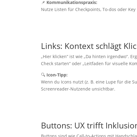
📌
Kommunikationspraxis:
Nutze Listen für Checkpoints, To-dos oder Key 
Links: Kontext schlägt Kli
„Hier klicken“ ist wie „Da hinten irgendwo“. Erg
Check starten“ oder „Leitfaden für visuelle K
🔍
Icon-Tipp:
Wenn du Icons nutzt (z. B. eine Lupe für die Suc
Screenreader-Nutzende unsichtbar.
Buttons: UX trifft Inklusio
Buttons sind wie Call-to-Actions mit Handschlag