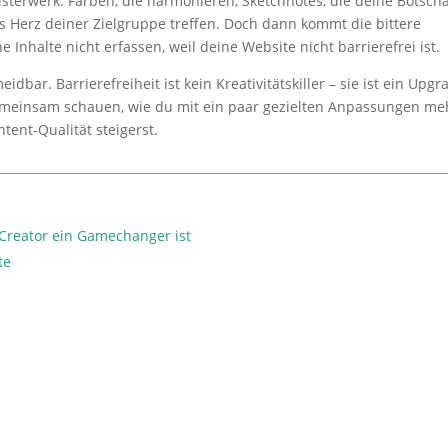
Meisterwerk: Farben, die harmonieren, Sketchnotes, die deine Botscha
ns Herz deiner Zielgruppe treffen. Doch dann kommt die bittere
 Inhalte nicht erfassen, weil deine Website nicht barrierefrei ist.
bar. Barrierefreiheit ist kein Kreativitätskiller – sie ist ein Upgr
gemeinsam schauen, wie du mit ein paar gezielten Anpassungen me
ent-Qualität steigerst.
 Creator ein Gamechanger ist
te