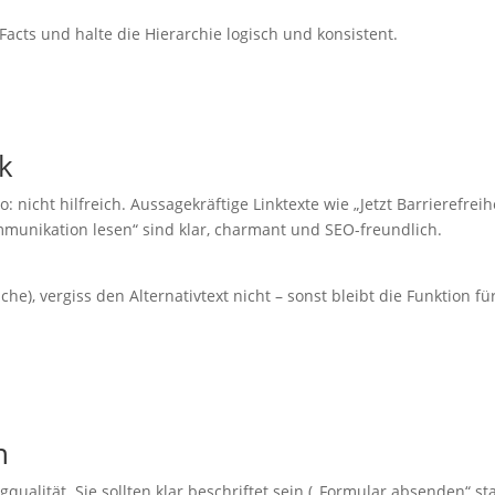
Facts und halte die Hierarchie logisch und konsistent.
ck
o: nicht hilfreich. Aussagekräftige Linktexte wie „Jetzt Barrierefreih
ommunikation lesen“ sind klar, charmant und SEO-freundlich.
he), vergiss den Alternativtext nicht – sonst bleibt die Funktion fü
n
qualität. Sie sollten klar beschriftet sein („Formular absenden“ sta