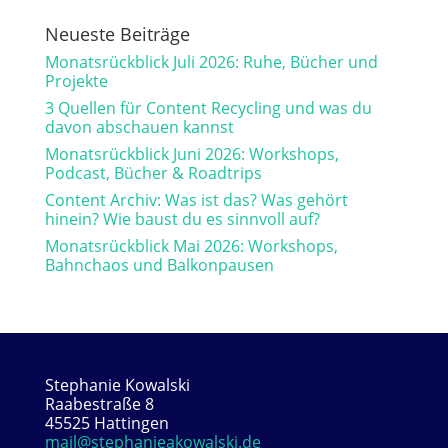
Neueste Beiträge
Monatsrückblick Juli 2026: Ruhe, Bücher und
Projekte
3 Quellen für Content Recycling und was du
davon abschauen kannst
Monatsrückblick Juni 2026: Workshops,
Podcast, Bücher & Roadtrips
Content Archiv: Was ist das? Was gehört
hinein? Wie baust du es sinnvoll auf?
Monatsrückblick Mai 2026: Workshops,
Bahnchaos und Balkonpausen
Stephanie Kowalski
Raabestraße 8
45525 Hattingen
mail@stephanieakowalski.de