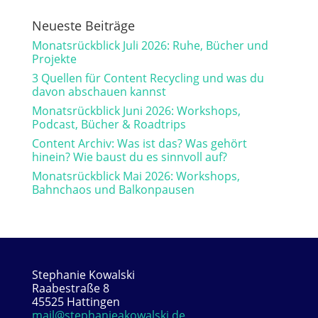
Neueste Beiträge
Monatsrückblick Juli 2026: Ruhe, Bücher und
Projekte
3 Quellen für Content Recycling und was du
davon abschauen kannst
Monatsrückblick Juni 2026: Workshops,
Podcast, Bücher & Roadtrips
Content Archiv: Was ist das? Was gehört
hinein? Wie baust du es sinnvoll auf?
Monatsrückblick Mai 2026: Workshops,
Bahnchaos und Balkonpausen
Stephanie Kowalski
Raabestraße 8
45525 Hattingen
mail@stephanieakowalski.de