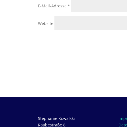
E-Mail-Adresse
*
Website
Stephanie Kowalski
Imp
Raabestraße 8
Dat