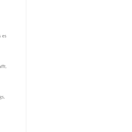
s es
fft.
gs,