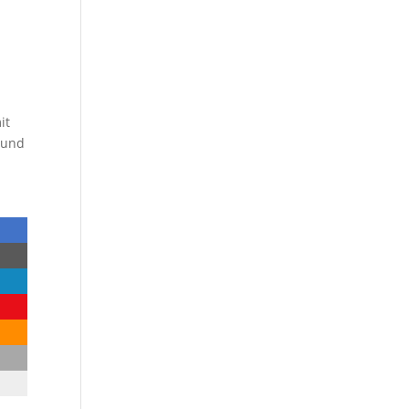
it
e und