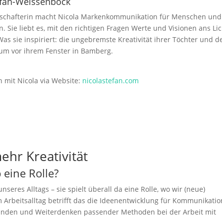
efan-Weissenböck
tschafterin macht Nicola Markenkommunikation für Menschen und
 Sie liebt es, mit den richtigen Fragen Werte und Visionen ans Lic
Was sie inspiriert: die ungebremste Kreativität ihrer Töchter und d
um vor ihrem Fenster in Bamberg.
h mit Nicola via Website:
nicolastefan.com
ehr Kreativität
b eine Rolle?
nseres Alltags – sie spielt überall da eine Rolle, wo wir (neue)
Arbeitsalltag betrifft das die Ideenentwicklung für Kommunikatio
inden und Weiterdenken passender Methoden bei der Arbeit mit