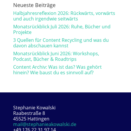
Neueste Beiträge
Halbjahresreflexion 2026: Rückwärts, vorwärts
und auch irgendwie seitwärts
Monatsrückblick Juli 2026: Ruhe, Bücher und
Projekte
3 Quellen für Content Recycling und was du
davon abschauen kannst
Monatsrückblick Juni 2026: Workshops,
Podcast, Bücher & Roadtrips
Content Archiv: Was ist das? Was gehört
hinein? Wie baust du es sinnvoll auf?
Stephanie Kowalski
Raabestraße 8
45525 Hattingen
mail@stephanieakowalski.de
+49 176 22 31 97 14